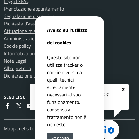
Leggi le FAQ
Prenotazione appuntamento
Segnalazione disservizio
Richiesta d'assistenza
Avviso sull'utilizzo
Attuazione misure PNRR
Amministrazione trasparente
dei cookies
Cookie policy
Informativa privacy
Questo sito non
Note Legali
utilizza tracker o
Albo pretorio
cookie diversi da
Dichiarazione di accessibilità
quelli tecnici
strettamente
✖
Registrati ai servizi
APP IO
e ricevi tutti gli
necessari al suo
SEGUICI SU
aggiornamenti dall'Ente
funzionamento. Il
Faceboook
Twitter
Youtube
RSS
consenso al
trattamento non è
richiesto.
Mappa del sito
HO CAPITO