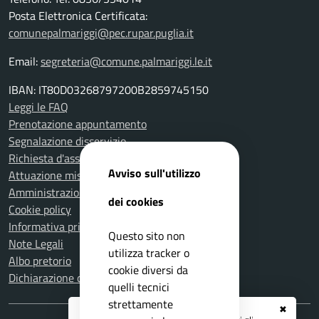
Posta Elettronica Certificata:
comunepalmariggi@pec.rupar.puglia.it
Email:
segreteria@comune.palmariggi.le.it
IBAN: IT80D03268797200B2859745150
Leggi le FAQ
Prenotazione appuntamento
Segnalazione disservizio
Richiesta d'assistenza
Avviso sull'utilizzo
Attuazione misure PNRR
Amministrazione trasparente
dei cookies
Cookie policy
Informativa privacy
Questo sito non
Note Legali
utilizza tracker o
Albo pretorio
cookie diversi da
Dichiarazione di accessibilità
quelli tecnici
strettamente
✖